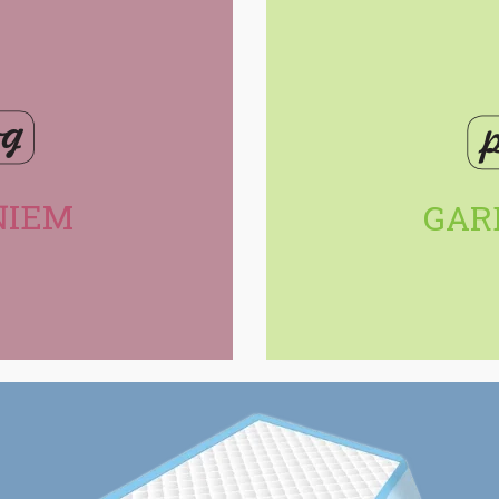
ŅIEM
GAR