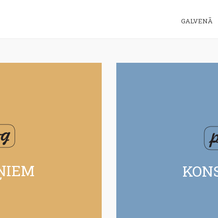
GALVENĀ
ŅIEM
KON