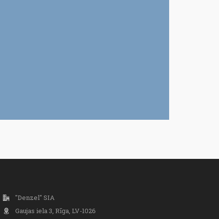
"Denzel" SIA
Gaujas iela 3, Rīga, LV-1026