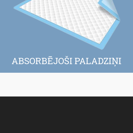
PALADZIŅI
ABSORBĒJOŠI PALADZIŅI