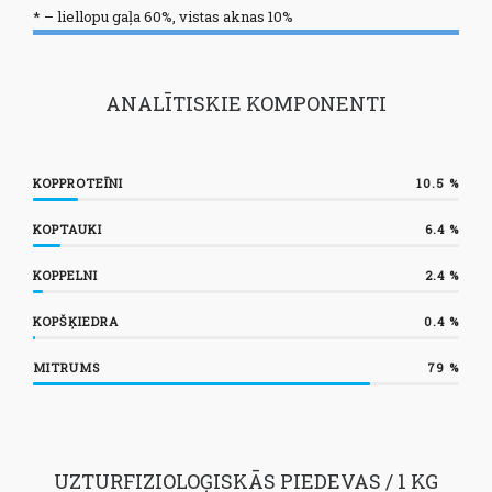
* – liellopu gaļa 60%, vistas aknas 10%
ANALĪTISKIE KOMPONENTI
KOPPROTEĪNI
10.5
%
KOPTAUKI
6.4
%
KOPPELNI
2.4
%
KOPŠĶIEDRA
0.4
%
MITRUMS
79
%
UZTURFIZIOLOĢISKĀS PIEDEVAS / 1 KG