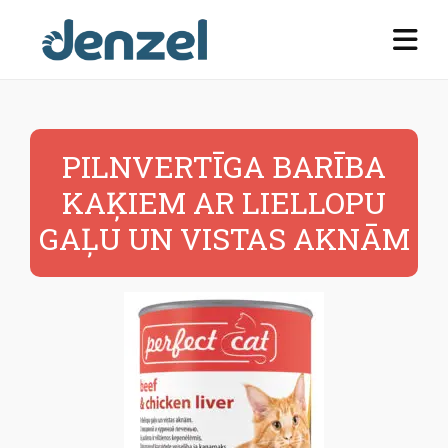
PILNVERTĪGA BARĪBA
KAĶIEM AR LIELLOPU
GAĻU UN VISTAS AKNĀM