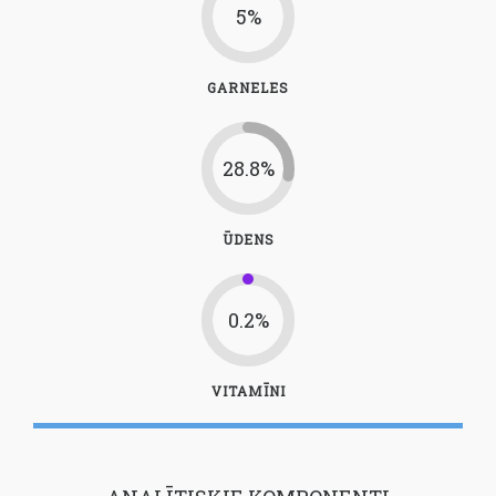
5%
GARNELES
28.8%
ŪDENS
0.2%
VITAMĪNI