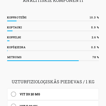
ANALĪTISKIE KOMPONENTI
KOPPROTEĪNI
10.3
%
KOPTAUKI
5.9
%
KOPPELNI
2.6
%
KOPŠĶIEDRA
0.5
%
MITRUMS
78
%
UZTURFIZIOLOĢISKĀS PIEDEVAS / 1 KG
VIT D3 20 MG