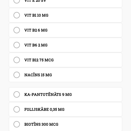
VIT E 20 SV
VIT B1 10 MG
VIT B2 6 MG
VIT B6 2 MG
VIT B12 75 MCG
NACĪNS 15 MG
KA-PANTOTĒNĀTS 9 MG
FOLIJSKĀBE 0,35 MG
BIOTĪNS 300 MCG