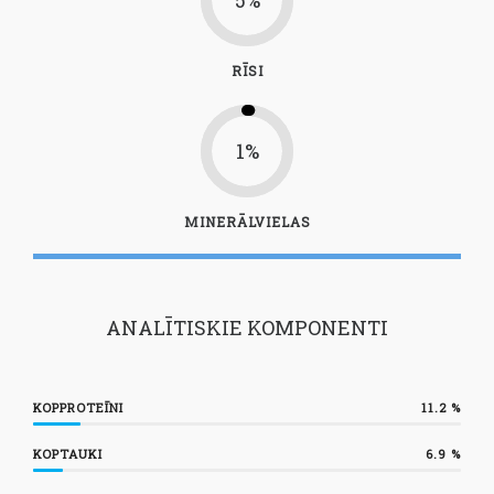
5%
RĪSI
1%
MINERĀLVIELAS
ANALĪTISKIE KOMPONENTI
KOPPROTEĪNI
11.2
%
KOPTAUKI
6.9
%