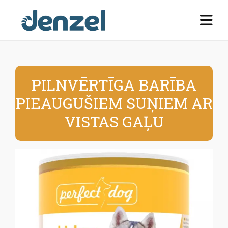
PILNVĒRTĪGA BARĪBA
PIEAUGUŠIEM SUŅIEM AR
VISTAS GAĻU