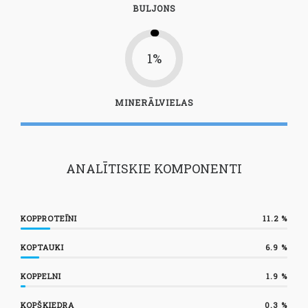
BULJONS
1%
MINERĀLVIELAS
ANALĪTISKIE KOMPONENTI
KOPPROTEĪNI
11.2
%
KOPTAUKI
6.9
%
KOPPELNI
1.9
%
KOPŠĶIEDRA
0.3
%