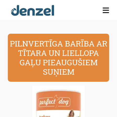
PILNVERTĪGA BARĪBA AR
TĪTARA UN LIELLOPA
GAĻU PIEAUGUŠIEM
SUŅIEM