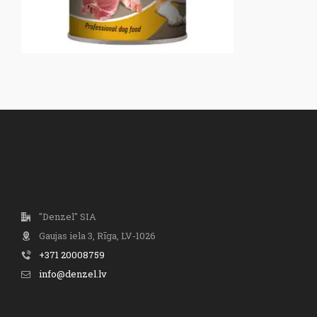
"Denzel" SIA
Gaujas iela 3, Rīga, LV-1026
+371 20008759
info@denzel.lv