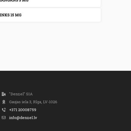
ANGĀNS 3 MG
INKS 15 MG
"Denzel" SIA
Gaujas iela 3, Rīga, LV-1026
+371 20008759
info@denzel.lv