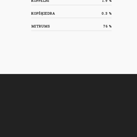
KOPPELNI
1.9
%
KOPŠĶIEDRA
0.3
%
MITRUMS
76
%