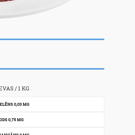
1%
0,1%
VAS / 1 KG
ELĒNS 0,03 MG
ODS 0,75 MG