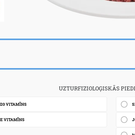
%
28,9%
UZTURFIZIOLOĢISKĀS PIEDE
D3 VITAMĪNS
S
E VITAMĪNS
J