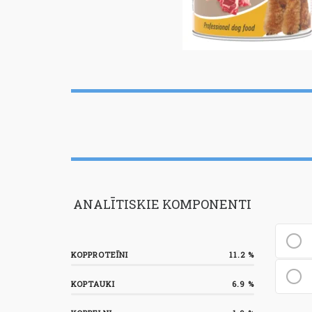
30
ANALĪTISKIE KOMPONENTI
KOPPROTEĪNI
11.2
%
KOPTAUKI
6.9
%