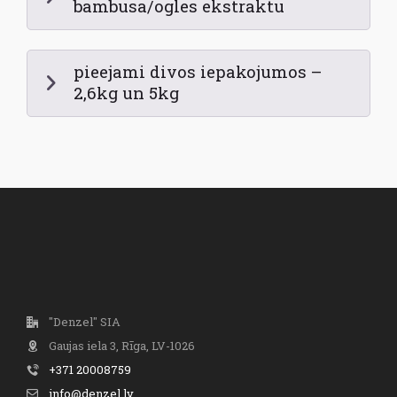
bambusa/ogles ekstraktu
pieejami divos iepakojumos –
2,6kg un 5kg
"Denzel" SIA
Gaujas iela 3, Rīga, LV-1026
+371 20008759
info@denzel.lv