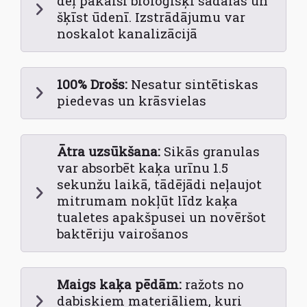
dēļ pakaiši bioloģisķi sadalās un
šķīst ūdenī. Izstrādājumu var
noskalot kanalizācijā
100% Drošs:
Nesatur sintētiskas
piedevas un krāsvielas
Ātra uzsūkšana:
Sikās granulas
var absorbēt kaķa urīnu 1.5
sekunžu laikā, tādējādi neļaujot
mitrumam nokļūt līdz kaķa
tualetes apakšpusei un novēršot
baktēriju vairošanos
Maigs kaķa pēdām:
ražots no
dabiskiem materiāliem, kuri